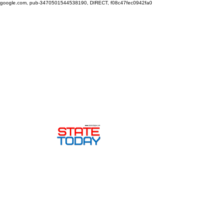
google.com, pub-3470501544538190, DIRECT, f08c47fec0942fa0