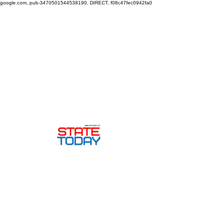
google.com, pub-3470501544538190, DIRECT, f08c47fec0942fa0