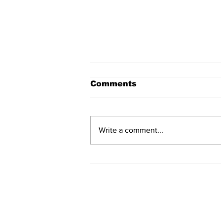
Comments
Write a comment...
हिंदू समाज में समाप्त हो भेद भाव:
Narendra Thakur
Subscribe to Our N