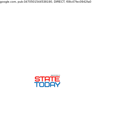
google.com, pub-3470501544538190, DIRECT, f08c47fec0942fa0