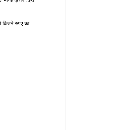
रल बॉन्ड ख़रीदा. इस 
को कितने रुपए का 