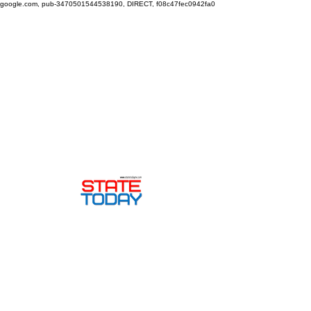
google.com, pub-3470501544538190, DIRECT, f08c47fec0942fa0