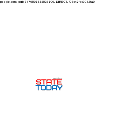
google.com, pub-3470501544538190, DIRECT, f08c47fec0942fa0