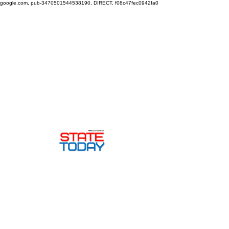
google.com, pub-3470501544538190, DIRECT, f08c47fec0942fa0