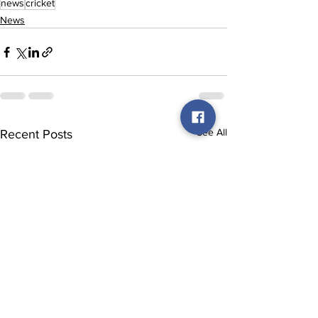
news
cricket
News
See All
Recent Posts