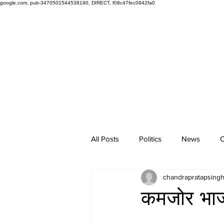
google.com, pub-3470501544538190, DIRECT, f08c47fec0942fa0
All Posts
Politics
News
O
chandrapratapsing
कमजोर भाज