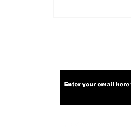
हिंदू समाज में समाप्त हो भेद भाव:
Narendra Thakur
Subscribe to Our N