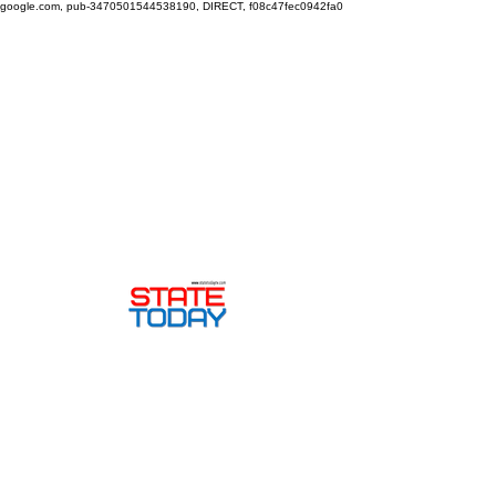
google.com, pub-3470501544538190, DIRECT, f08c47fec0942fa0