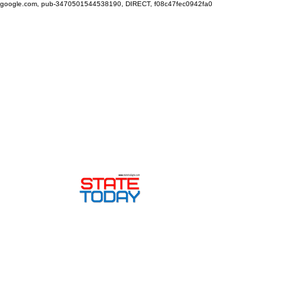
google.com, pub-3470501544538190, DIRECT, f08c47fec0942fa0