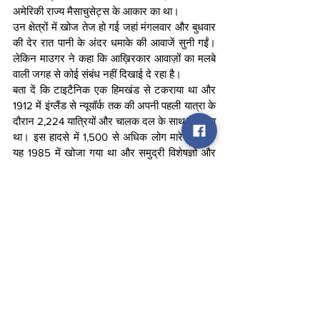
अमेरिकी राज्य मैसाचुसेट्स के आकार का था।
उन क्षेत्रों में खोज तेज हो गई जहां मंगलवार और बुधवार 
की देर रात पानी के अंदर धमाके की आवाजें सुनी गईं। 
लेकिन माउगर ने कहा कि आख़िरकार आवाज़ों का मलबे 
वाली जगह से कोई संबंध नहीं दिखाई दे रहा है।
बता दें कि टाइटैनिक एक हिमखंड से टकराया था और 
1912 में इंग्लैंड से न्यूयॉर्क तक की अपनी पहली यात्रा के 
दौरान 2,224 यात्रियों और चालक दल के साथ डूब गया 
था। इस हादसे में 1,500 से अधिक लोग मारे गए थे। 
यह 1985 में खोजा गया था और समुद्री विशेषज्ञों और 
कुछ पर्यटकों के लिए एक आकर्षण बना हुआ है। 
वायुमंडल में मापी गई उस गहराई पर दबाव समुद्र तल से 
400 गुना अधिक है।
समुद्री वैज्ञानिक और समुद्र विज्ञानी डेविड मर्न्स, जो 
गहरे पानी में खोज और पुनर्प्राप्ति कार्यों में विशेषज्ञ हैं, ने 
कहा कि पहले मलबे की खोज ने पनडुब्बी के तेजी से 
टूटने का संकेत दिया था।
news
bjp
delhi
Politics