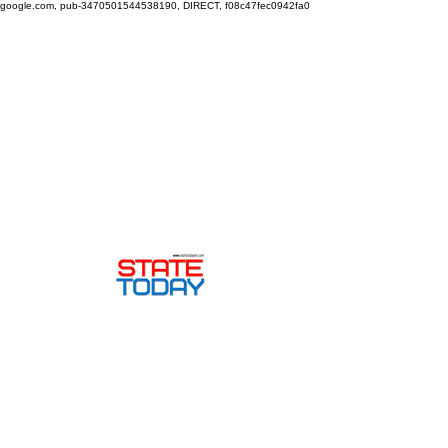
google.com, pub-3470501544538190, DIRECT, f08c47fec0942fa0