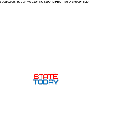
google.com, pub-3470501544538190, DIRECT, f08c47fec0942fa0