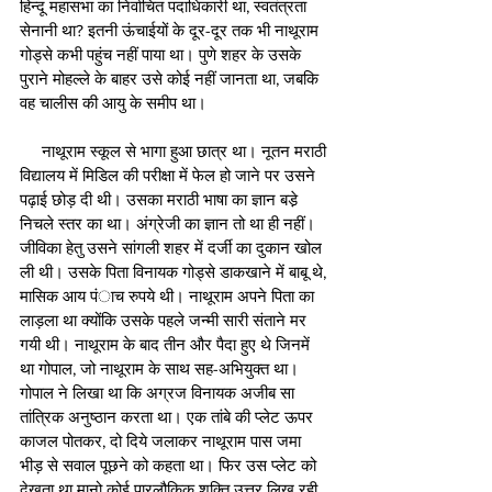
हिन्दू महासभा का निर्वाचित पदाधिकारी था, स्वतंत्रता 
सेनानी था? इतनी ऊंचाईयों के दूर-दूर तक भी नाथूराम 
गोड्से कभी पहुंच नहीं पाया था। पुणे शहर के उसके 
पुराने मोहल्ले के बाहर उसे कोई नहीं जानता था, जबकि 
वह चालीस की आयु के समीप था।
     नाथूराम स्कूल से भागा हुआ छात्र था। नूतन मराठी 
विद्यालय में मिडिल की परीक्षा में फेल हो जाने पर उसने 
पढ़ाई छोड़ दी थी। उसका मराठी भाषा का ज्ञान बडे़ 
निचले स्तर का था। अंग्रेजी का ज्ञान तो था ही नहीं। 
जीविका हेतु उसने सांगली शहर में दर्जी का दुकान खोल 
ली थी। उसके पिता विनायक गोड्से डाकखाने में बाबू थे, 
मासिक आय पंाच रुपये थी। नाथूराम अपने पिता का 
लाड़ला था क्योंकि उसके पहले जन्मी सारी संताने मर 
गयी थी। नाथूराम के बाद तीन और पैदा हुए थे जिनमें 
था गोपाल, जो नाथूराम के साथ सह-अभियुक्त था। 
गोपाल ने लिखा था कि अग्रज विनायक अजीब सा 
तांत्रिक अनुष्ठान करता था। एक तांबे की प्लेट ऊपर 
काजल पोतकर, दो दिये जलाकर नाथूराम पास जमा 
भीड़ से सवाल पूछने को कहता था। फिर उस प्लेट को 
देखता था मानो कोई पारलौकिक शक्ति उत्तर लिख रही 