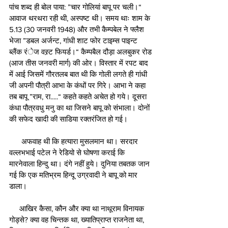
पांच शब्द ही बोल पाया: ”चार गोलियां बापू पर चली।“ 
आवाज थरथरा रही थी, अस्पष्ट थी। समय थाः शाम के 
5.13 (30 जनवरी 1948) और तभी कैम्पबेल ने फ्लैश 
भेजा ”डबल अर्जन्ट, गांधी शाट फोर टाइम्स पाइन्ट 
ब्लैंक रंेज वस्र्ट फियर्ड।“ कैम्पबैल दौड़ा अलबुकर रोड 
(आज तीस जनवरी मार्ग) की ओर। विस्तार में रपट बाद 
में आई जिसमें गौरतलब बात थी कि गोली लगते ही गांधी 
जी अपनी पौत्री आभा के कंधों पर गिरे। आभा ने कहा 
तब बापू ”राम, रा.....“ कहते कहते अचेत हो गये। दूसरा 
कंधा पौत्रवधु मनु का था जिसने बापू को संभाला। दोनों 
की सफेद खादी की साडिया रक्तरंजित हो गई। 
      अफवाह थी कि हत्यारा मुसलमान था। सरदार 
वल्लभभाई पटेल ने रेडियो से घोषणा कराई कि 
मारनेवाला हिन्दु था। दंगे नहीं हुये। दुनिया तबतक जान 
गई कि एक मतिभ्रम हिन्दू उग्रवादी ने बापू को मार 
डाला।
     आखिर कैसा, कौन और क्या था नाथूराम विनायक 
गोड्से? क्या वह चिन्तक था, ख्यातिप्राप्त राजनेता था, 