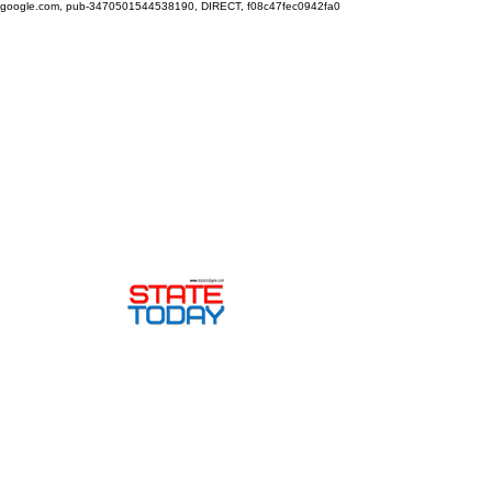
google.com, pub-3470501544538190, DIRECT, f08c47fec0942fa0