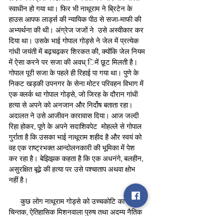
स्वाधीन हो गया था। फिर भी नाथूराम ने ब्रिटेन के 
हाउस आपफ लार्ड्स की न्यायिक पीठ से सजा-माफी की 
अभ्यर्थना की थी। अंग्रेज जजों ने  उसे अस्वीकार कर 
दिया था। उसके भाई गोपाल गोड्से ने जेल में प्रत्येक 
गांधी जयंती में बढ़चढ़कर शिरकत की, क्योंकि जेल नियम 
में ऐसा करने पर सजा की अवध् िमें छूट मिलती है। 
गोपाल पूरी सजा के पहले ही रिहाई पा गया था। पुणे के 
निकट खड़की उपनगर के सेना मोटर परिवहन विभाग में 
एक क्लर्क था गोपाल गोड्से, जो जिरह के दौरान गांधी 
हत्या से अपने को अनजान और निर्दोष बताता रहा। 
अदालत ने उसे आजीवन कारावास दिया। आज जल्दी 
रिहा होकर, पूणे के अपने सदाशिवपेट  मोहल्ले से गोपाल 
गुर्राता है कि उसका भाई नाथूराम शहीद है और स्वयं को 
वह एक राष्ट्रभक्त आन्दोलनकारी की भूमिका में पेश 
कर रहा है। बेझिझक कहता है कि एक अधनंगे, बलहीन, 
असुरक्षित बूढे़ की हत्या पर उसे पश्चाताप अथवा क्षोभ 
नहीं है।
      कुछ लोग नाथूराम गोड्से को उच्चकोटि का 
चिन्तक, ऐतिहासिक मिशनवाला पुरुष तथा अदम्य नैतिक 