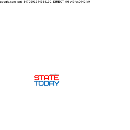
google.com, pub-3470501544538190, DIRECT, f08c47fec0942fa0