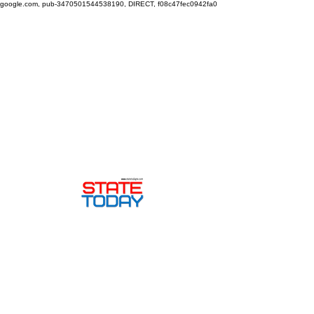
google.com, pub-3470501544538190, DIRECT, f08c47fec0942fa0