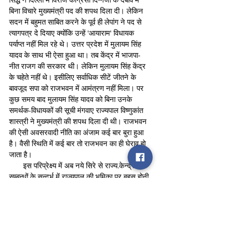
बिना विचारे मुख्यमंत्री पद की शपथ दिला दी। लेकिन 
सदन में बहुमत साबित करने के पूर्व ही लेपांग ने पद से 
त्यागपत्र दे दियाए क्योंकि उन्हें 'आयाराम' विधायक 
पर्याप्त नहीं मिल रहे थे। उत्तर प्रदेश में मुलायम सिंह 
यादव के साथ भी ऐसा हुआ था। तब केंद्र में भाजपा-
नीत राजग की सरकार थी। लेकिन मुलायम सिंह केंद्र 
के चहेते नहीं थे। इसीलिए सर्वाधिक सीटें जीतने के 
बावजूद सपा को राजभवन में आमंत्रण नहीं मिला। पर 
कुछ समय बाद मुलायम सिंह यादव को बिना उनके 
समर्थक-विधायकों की सूची मंगवाए राज्यपाल विष्णुकांत 
शास्त्री ने मुख्यमंत्री की शपथ दिला दी थी। राजभवन 
की ऐसी अवसरवादी नीति का अंजाम कई बार बुरा हुआ 
है। वैसी स्थिति में कई बार तो राजभवन का ही घेराव हो 
जाता है। 
       इस परिप्रेक्ष्य में अब नये सिरे से राज्य.केन्द्र 
सम्बन्धों के सन्दर्भ में राज्यपाल की भूमिका पर बहस होनी 
चाहिए। संविधान सभा में तत्कालीन विधि मंत्री डॉ. 
भीमराव अम्बेडकर ने आशा व्यक्त की थी कि राज्यपाल 
की शक्तियों का प्रयोग करने की आवश्यकता ही नहीं 
पड़ेगी। संविधान बड़ा लचीला है, इसलिए व्यावहारिक 