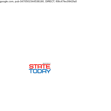
google.com, pub-3470501544538190, DIRECT, f08c47fec0942fa0