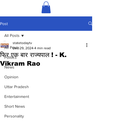
Post
All Posts
statetodaytv
All Posts
Dec 29, 2024
4 min read
फिर एक बार राज्यपाल ! - K.
Politics
Vikram Rao
News
Opinion
Uttar Pradesh
Entertainment
Short News
Personality