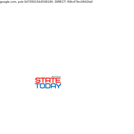
google.com, pub-3470501544538190, DIRECT, f08c47fec0942fa0