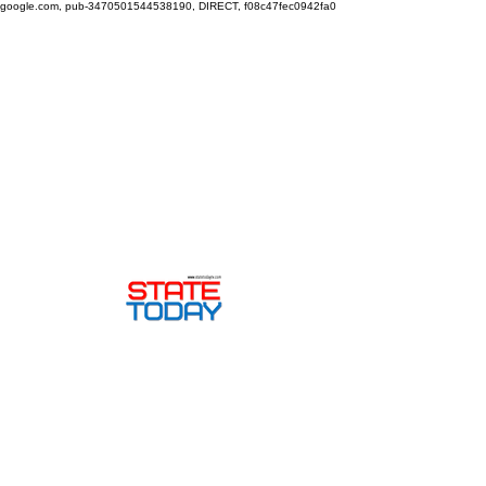
google.com, pub-3470501544538190, DIRECT, f08c47fec0942fa0