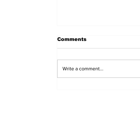
Comments
Write a comment...
हिंदू समाज में समाप्त हो भेद भाव:
Narendra Thakur
Subscribe to Our N