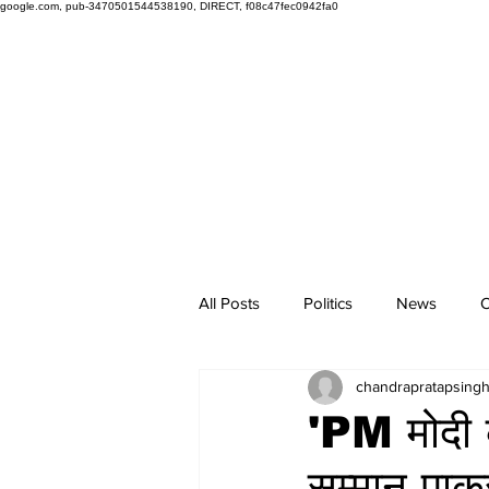
google.com, pub-3470501544538190, DIRECT, f08c47fec0942fa0
All Posts
Politics
News
O
chandrapratapsing
'PM मोदी क
सम्मान पाक