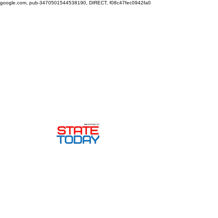
google.com, pub-3470501544538190, DIRECT, f08c47fec0942fa0