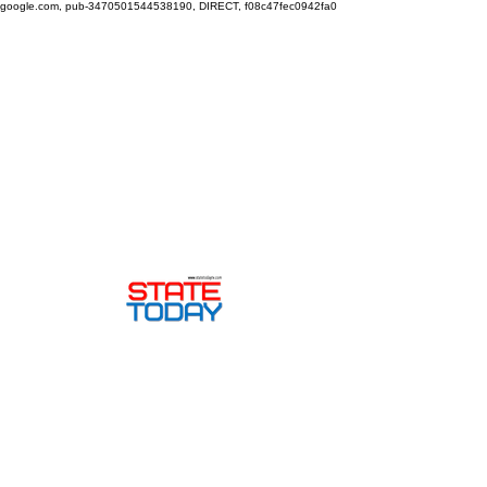
google.com, pub-3470501544538190, DIRECT, f08c47fec0942fa0