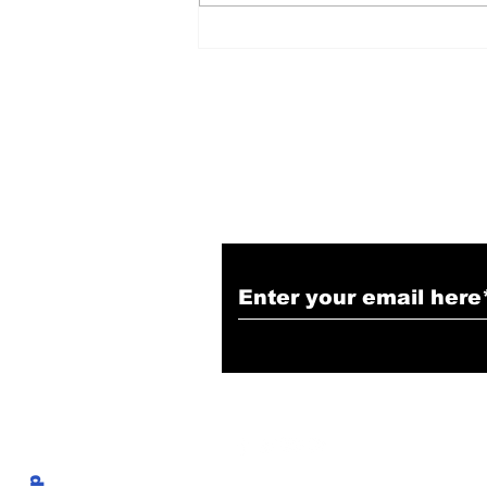
हिंदू समाज में समाप्त हो भेद भाव:
Narendra Thakur
Subscribe to Our N