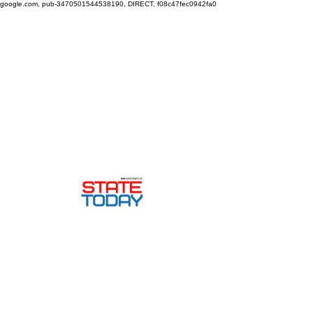
google.com, pub-3470501544538190, DIRECT, f08c47fec0942fa0