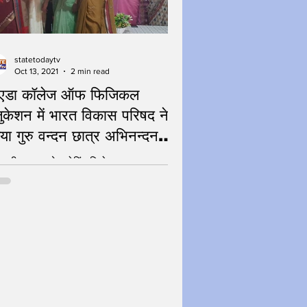
statetodaytv
Oct 13, 2021
2 min read
ोएडा कॉलेज ऑफ फिजिकल
ुकेशन में भारत विकास परिषद ने
या गुरु वन्दन छात्र अभिनन्दन
र्यक्रम
हारी गुरु आपने - गोविंद दियो बताय