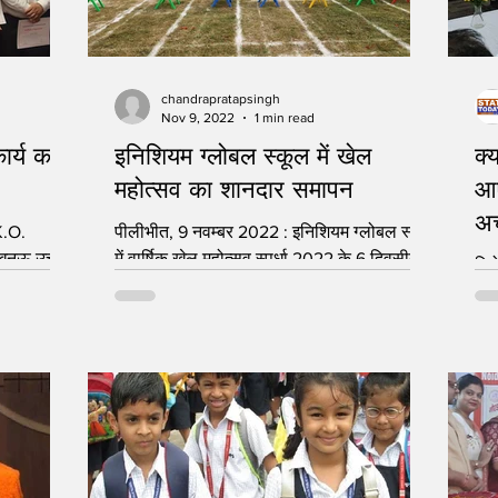
chandrapratapsingh
Nov 9, 2022
1 min read
कार्य करने
इनिशियम ग्लोबल स्कूल में खेल
क्
महोत्सव का शानदार समापन
आए
अच
पीलीभीत, 9 नवम्बर 2022 : इनिशियम ग्लोबल स्कूल
खनऊ उत्तर
में वार्षिक खेल महोत्सव स्पर्धा 2022 के 6 दिवसीय
रिप
ती नगर
खेलों के चलते दूसरे दिन बैडमिंटन, क्रिकेट,...