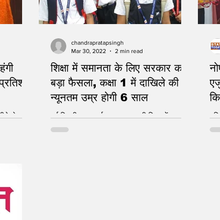
chandrapratapsingh
Mar 30, 2022
2 min read
हंगी
शिक्षा में समानता के लिए सरकार का
न
प्रतिशत
बड़ा फैसला, कक्षा 1 में दाखिले की
एज
न्यूनतम उम्र होगी 6 साल
कि
का
नई दिल्ली, 30 मार्च 2022 : स्कूली शिक्षा में
बलि
े महंगाई में
एकरूपता लाने को लेकर सरकार ने एक और अहम
श सरकार...
कदम उठाया है। इसके तहत देशभर के स्कूलों में
पहली...