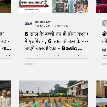
statetodaytv
Apr 10, 2024
2 min read
ेगा
6 साल के बच्चों का ही होगा कक्षा एक
डी
 बंद नहीं
में एडमिशन, 6 साल से कम के बच्चे
की
म या
जाएंगे बालवाटिका - Basic
नई 
Education Department,
नाब
बाड़ी केंद्र
नामांकन के समय जरूरी होगा आधार कार्ड
UP.
भरा