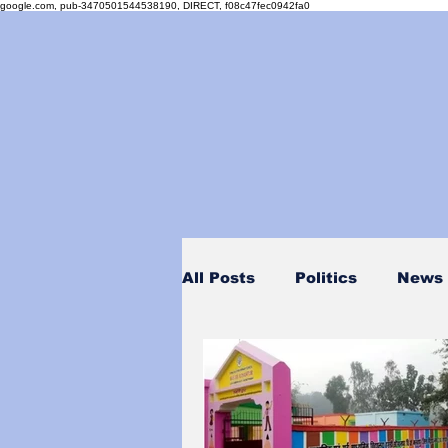
google.com, pub-3470501544538190, DIRECT, f08c47fec0942fa0
All Posts
Politics
News
Personality