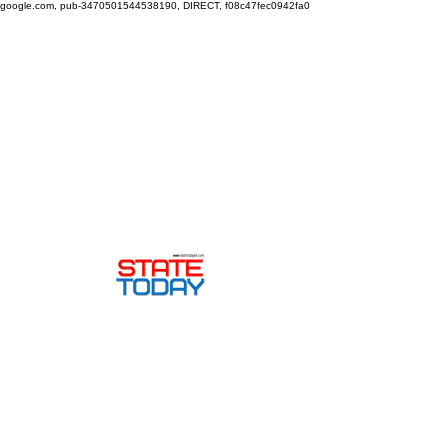
google.com, pub-3470501544538190, DIRECT, f08c47fec0942fa0