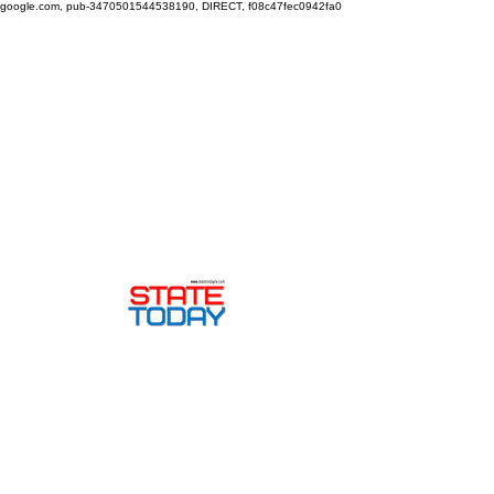
google.com, pub-3470501544538190, DIRECT, f08c47fec0942fa0