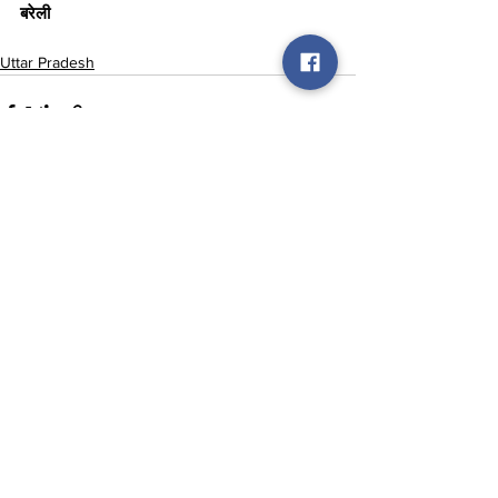
बरेली
Uttar Pradesh
See All
Recent Posts