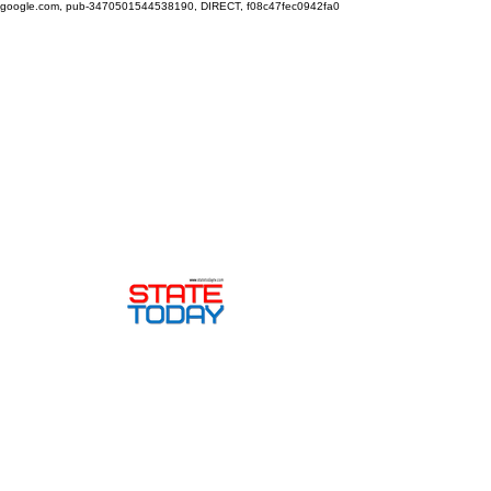
google.com, pub-3470501544538190, DIRECT, f08c47fec0942fa0