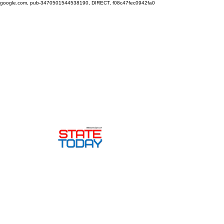
google.com, pub-3470501544538190, DIRECT, f08c47fec0942fa0