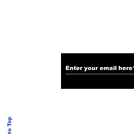
Narendra Thakur
Subscribe to Our N
Back to Top