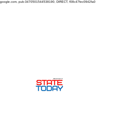
google.com, pub-3470501544538190, DIRECT, f08c47fec0942fa0