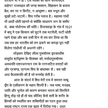
परिधान भी न हो। ऐसे व्यक्ति को कौन सरमायेदार 
कहेगा? राजमहल की जगह श्मशान, सिंहासन के बजाय 
बैल, सर पर न किरीट, न आभूषण। बस भभूत और 
सूखी लटे-जटायें। शिव गरीब नवाज है। महात्मा गांधी 
भी आधी धोती पहनते थे क्योंकि साधारण जन के समीप 
थे,  बाबा भोलेनाथ की भांति। विजयवाड़ा के गांव में 1921 
में बापू ने एक किसान को घुटने तक मटमैली, फटी धोती 
पहने देखा और बस उसी दिन से तय कर लिया था कि 
जब तक हर भारतीय को तन ढकने का कपड़ा पूरा नहीं 
मिलेगा गांधीजी भी अधनंगे रहेंगे।
         जोड़कर देखिए लीला पुरूषोत्तम द्वारकाधीश 
वासुदेव श्रीकृष्ण के पीताम्बर को, मर्यादापुरूषोत्तम 
अवधपति दशरथनन्दन राम के रत्नजटित वस्त्रों को 
और प्रचण्ड, प्रगल्भ शिव के बाघाम्बर से। बस यही 
अदा कैलाशपति की है जो मनमोह लेती है। 
          आज के संदर्भ में शिव मेरी राय में समस्त जम्बू 
द्वीप के एकीकरण के महान शिल्पी है। जब भाषा, मजहब, 
जाति और भूगोल को कारण बनाकर भारत को सिरफिरे 
हिन्दू तोड़ रहे हों तो याद कीजिए कैसे सती के शरीर के 
हिस्सों को स्थापित कर शक्तिपीठों का गठन हुआ तथा 
समूचा राष्ट्र-राज्य एक सूत्र में पिरोया गया। उधर 