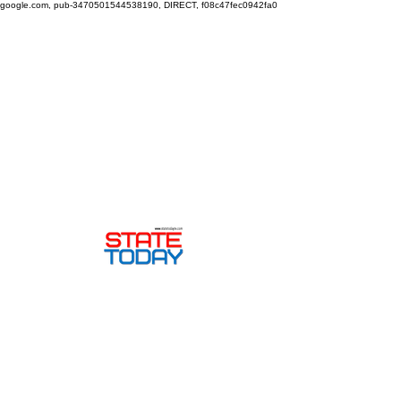
google.com, pub-3470501544538190, DIRECT, f08c47fec0942fa0