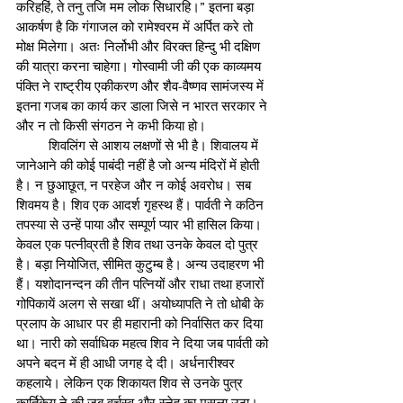
करिहहिं, ते तनु तजि मम लोक सिधारहि।” इतना बड़ा 
आकर्षण है कि गंगाजल को रामेश्वरम में अर्पित करे तो 
मोक्ष मिलेगा। अतः निर्लोभी और विरक्त हिन्दु भी दक्षिण 
की यात्रा करना चाहेगा। गोस्वामी जी की एक काव्यमय 
पंक्ति ने राष्ट्रीय एकीकरण और शैव-वैष्णव सामंजस्य में 
इतना गजब का कार्य कर डाला जिसे न भारत सरकार ने 
और न तो किसी संगठन ने कभी किया हो।
         शिवलिंग से आशय लक्षणों से भी है। शिवालय में 
जानेआने की कोई पाबंदी नहीं है जो अन्य मंदिरों में होती 
है। न छुआछूत, न परहेज और न कोई अवरोध। सब 
शिवमय है। शिव एक आदर्श गृहस्थ हैं। पार्वती ने कठिन 
तपस्या से उन्हें पाया और सम्पूर्ण प्यार भी हासिल किया। 
केवल एक पत्नीव्रती है शिव तथा उनके केवल दो पुत्र 
है। बड़ा नियोजित, सीमित कुटुम्ब है। अन्य उदाहरण भी 
हैं। यशोदानन्दन की तीन पत्नियों और राधा तथा हजारों 
गोपिकायें अलग से सखा थीं। अयोध्यापति ने तो धोबी के 
प्रलाप के आधार पर ही महारानी को निर्वासित कर दिया 
था। नारी को सर्वाधिक महत्व शिव ने दिया जब पार्वती को 
अपने बदन में ही आधी जगह दे दी। अर्धनारीश्वर 
कहलाये। लेकिन एक शिकायत शिव से उनके पुत्र 
कार्तिकेय ने की जब वर्चस्व और स्नेह का मसला उठा। 