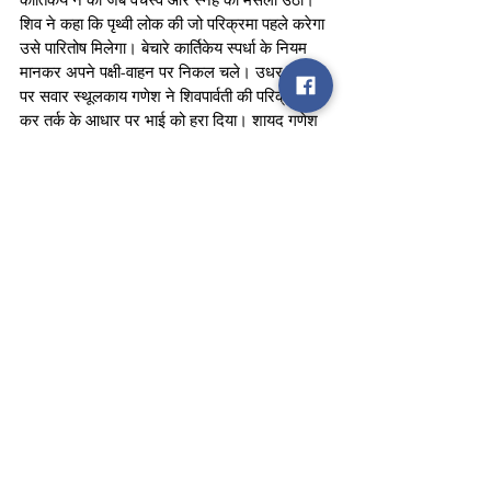
शिव ने कहा कि पृथ्वी लोक की जो परिक्रमा पहले करेगा 
उसे पारितोष मिलेगा। बेचारे कार्तिकेय स्पर्धा के नियम 
मानकर अपने पक्षी-वाहन पर निकल चले। उधर मूषक 
पर सवार स्थूलकाय गणेश ने शिवपार्वती की परिक्रमा 
कर तर्क के आधार पर भाई को हरा दिया। शायद गणेश 
के प्रति पिता शिव को अधिक सहानुभूति रही थी। 
आखिर माता की आज्ञा पालन करने के अंजाम में उसका 
सर काट दिया गया था। हाथी का सर लगाना उस दौर 
की पहली आर्गन ट्रांसप्लान्ट सर्जरी (अवयव निरोपण 
पद्धति) थी।
Vikram
journalist
journalism
Opinion
See All
Recent Posts