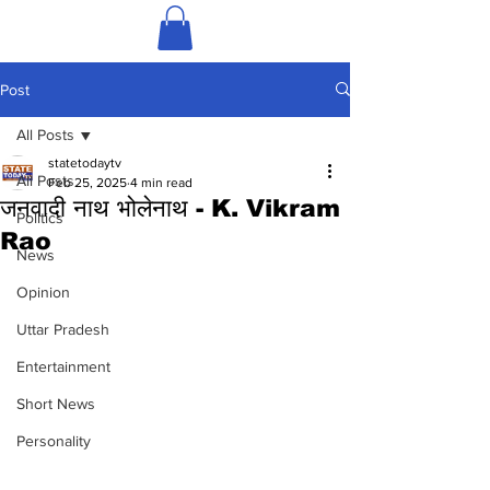
Post
All Posts
statetodaytv
All Posts
Feb 25, 2025
4 min read
जनवादी नाथ भोलेनाथ - K. Vikram
Politics
Rao
News
Opinion
Uttar Pradesh
Entertainment
Short News
Personality