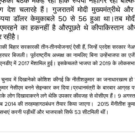
मएफकी बैठक मेंकह रही हैंकि रुपया नहींगिर रहा बल्क
ग देश चलारहे हैं। गुजरातमें मोदी मुख्यमंत्रीथे और
बरुपया डॉलर केमुकाबले 50 से 56 हुआ था।तब मोदी
ीएमरहने का हकनहीं है औरपूछते थे कीपाकिस्तान और
िर रहीहै।
कहाकी बिहार सरकारकी तीन-तीनयोजनाएं ऐसी हैं, जिन्हें प्रदेश सरकार नेअ
र बिजली। पूर्वराष्ट्रीय अध्यक्ष का नामलिए बिना उन्हेंभाजपा का एज
नडीए में 2017 मेंशामिल हुई। इसकेचलते भाजपा को 2019 के लोकसभा चुन
े चुनाव में दिखानेको कोशिश कीगई कि नीतीशकुमार का जनाधारखत्म ह
मार नेसीएम बनने सेइन्कार कर दिया।प्रधानमंत्री के बारबार आग्रह पर
े लोग दिखावाकरने लगे थेकि उपकार कीवजह से वोसीएम हैं। 9 अगस्त
2014 की तरहमहागठबंधन तैयार किया जाएगा।  2015 मेंनीतीश कुमार 
 सभाएं करनी पड़ीथीं और भाजपाको सिर्फ 53 सीटमिली थीं।