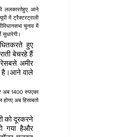
को ललकारतेहुए आने 
 में ट्रैक्टरट्राली 
विधानसभा चुनाव में 
ी सुधारेगी। 
धितकरते हुए 
ी बेचरहे हैं 
रेसबसे अमीर 
ै।आने वाले 
र अब 1400 रुपएका 
ाल होगए अब हिसाबतो 
 को दूरकरने 
ो गया हैऔर 