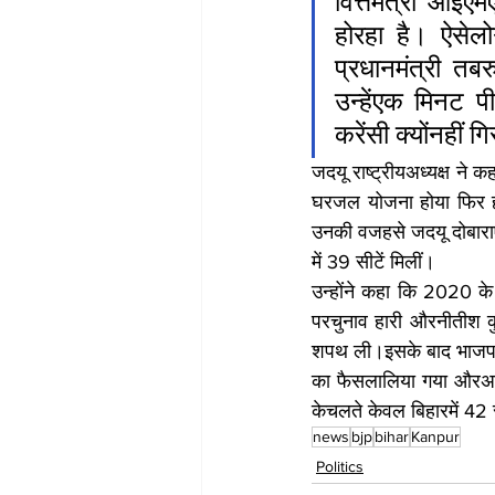
वित्तमंत्री आईए
होरहा है। ऐसेलो
प्रधानमंत्री त
उन्हेंएक मिनट प
करेंसी क्योंनहीं ग
जदयू राष्ट्रीयअध्यक्ष ने 
घरजल योजना होया फिर हरघ
उनकी वजहसे जदयू दोबाराए
में 39 सीटें मिलीं।
उन्होंने कहा कि 2020 क
परचुनाव हारी औरनीतीश कु
शपथ ली।इसके बाद भाजपाक
का फैसलालिया गया औरअब 
केचलते केवल बिहारमें 42
news
bjp
bihar
Kanpur
Politics