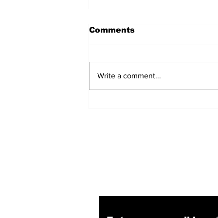
Comments
Write a comment...
सबसे लंबे कार्यकाल वाले मुख्यमंत्री
बने Yogi Adityanath
Subscribe to Our N