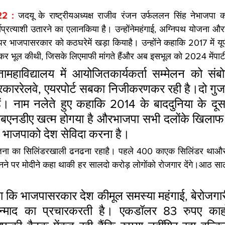
22 : 
जदयू के राष्ट्रीयअध्यक्ष राजीव रंजन उर्फललन सिंह नेभाजपा 
ीप्रत्याशी उतारने का एलानकिया है। उन्होंनेमहंगाई, अग्निपथ योजना औरयूपी
 पर भाजपासरकार को कठघरेमें खड़ा कियाहै। उन्होंने कहाकि 2017 में यूपी
ारकर भूल कीथी, जिसके लिएमाफी मांगते हैंऔर अब इसभूल काे 2024 मेंपार्ट
महाविद्यालय में आयोजितकार्यकर्ता सम्मेलन को संबो
रकाररेलवे, एयरपोर्ट सबका निजीकरणकर रही है।दो गुजरात
ं। नाम नलेते हुए कहाकि 2014 के बाददुनिया के दूस
नडीए खत्म होगया है औरभाजपा सभी दलोंके खिलाफ ह
ं भाजपाको देश सेविदा करना है।
 योजना का सिलिंडरखाली ढनढना रहाहै। पहले 400 काएक सिलिंडर थाऔ
बनने पर मोदीने कहा थाकी हर सालदो करोड़ लोगोंको रोजगार देंगे।आठ स
ा कि भाजपासरकार देश कीमूल समस्या महंगाई, बेरोजगारी
उन्माद का प्रचारकरती है। एकडॉलर 83 रुपए काह