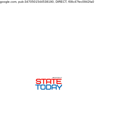
google.com, pub-3470501544538190, DIRECT, f08c47fec0942fa0