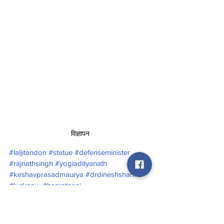
विज्ञापन
#laljitandon
#statue
#defenseminister
#rajnathsingh
#yogiadityanath
#keshavprasadmaurya
#drdineshsharma
#lucknow
#hazratganj
cm yogi adityanath
minister
Lucknow
dinesh
defence
maurya
lal
statue
gopal
Uttar Pradesh