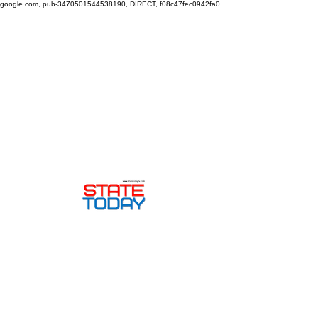
google.com, pub-3470501544538190, DIRECT, f08c47fec0942fa0