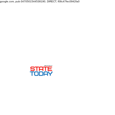
google.com, pub-3470501544538190, DIRECT, f08c47fec0942fa0