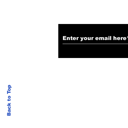
Back to Top
google.com, pub-3470501544538190, DIRECT, f08c47fec0942fa0