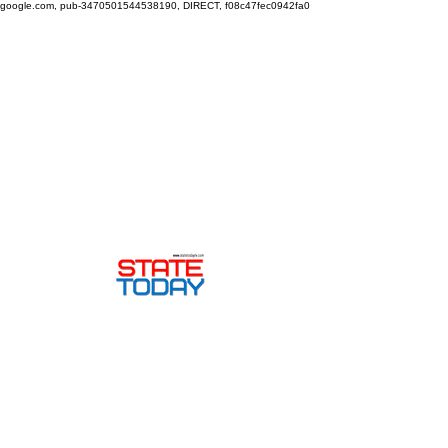
google.com, pub-3470501544538190, DIRECT, f08c47fec0942fa0