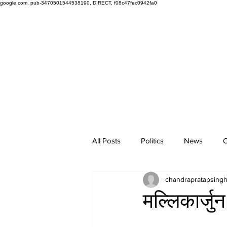
google.com, pub-3470501544538190, DIRECT, f08c47fec0942fa0
All Posts
Politics
News
O
chandrapratapsing
मल्लिकार्