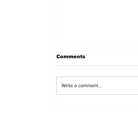
Comments
Write a comment...
हिंदू समाज में समाप्त हो भेद भाव:
Narendra Thakur
Subscribe to Our N