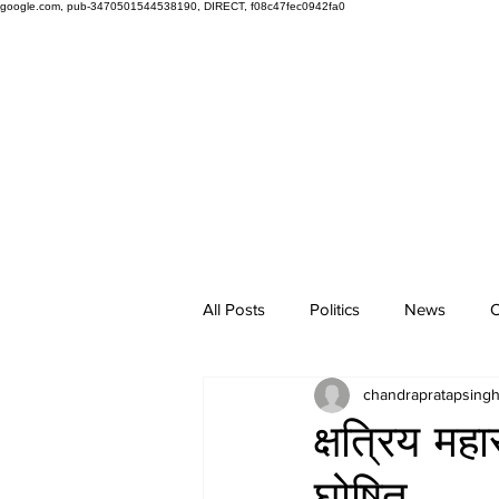
google.com, pub-3470501544538190, DIRECT, f08c47fec0942fa0
All Posts
Politics
News
O
chandrapratapsing
क्षत्रिय म
घोषित