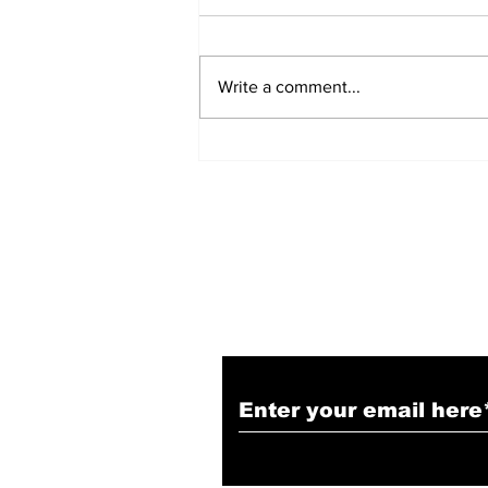
Write a comment...
हिंदू समाज में समाप्त हो भेद भाव:
Narendra Thakur
Subscribe to Our N