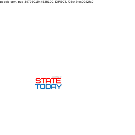
google.com, pub-3470501544538190, DIRECT, f08c47fec0942fa0