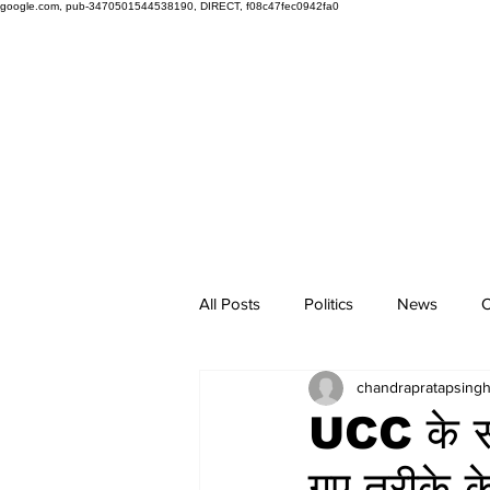
google.com, pub-3470501544538190, DIRECT, f08c47fec0942fa0
All Posts
Politics
News
O
chandrapratapsing
UCC के सम
गए तरीके 