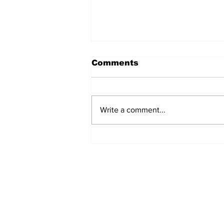
Comments
Write a comment...
सबसे लंबे कार्यकाल वाले मुख्यमंत्री
बने Yogi Adityanath
Subscribe to Our N