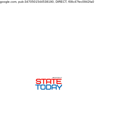
google.com, pub-3470501544538190, DIRECT, f08c47fec0942fa0