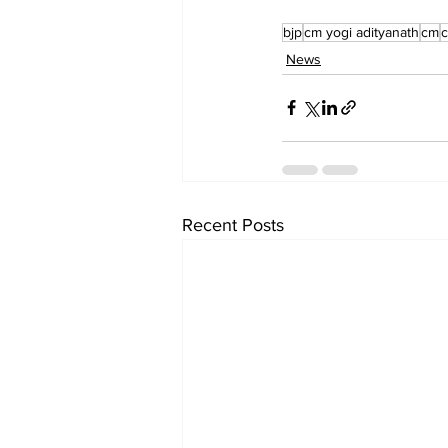
bjp
cm yogi adityanath
cm
News
Recent Posts