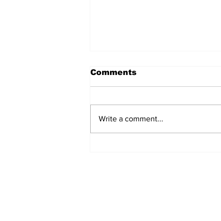
Comments
Write a comment...
हिंदू समाज में समाप्त हो भेद भाव:
Narendra Thakur
Subscribe to Our N