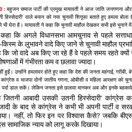
3 :
 बहुजन समाज पार्टी की प्रमुख मायावती ने आज जात‍ि जनगणना और क
स्सेदारी' वाले बयान को नया चुनावी श‍िगूफा बताते हुए हमला बोला है
 भी घेरा है। मायावती ने कहा क‍ि चुनावी माहौल देखकर सभी इसे भुनाने में 
ने कहा क‍ि अगले विधानसभा आमचुनाव से पहले सत्ताधारी
म-किस्म के लुभावने वादे किए जाने से चुनावी माहौल प्रभाव
है कि जो वादे अब किए जा रहे हैं वे पहले समय रहते क्यों 
ोषणाओं में गंभीरता कम व छलावा ज्यादा।
ं हुईं। उन्‍होंने हमलावर होते हुए कहा क‍ि देश की जनता महंगाई, गरीबी, बे
तु कांग्रेस व भाजपा दोनों जातीय गणना, ओबीसी व महिला आरक्षण को चुनाव मे
पर्दा डाल सकें। लेकिन जनता इसे छलावा मानकर अब और इनके बहकावे म
 जितनी आबादी उसकी उतनी हिस्सेदारी' कांग्रेस का
दी के बाद से कांग्रेस ने कभी भी अपनी पार्टी व सरक
। नहीं, तो फिर इन पर विश्वास कैसे? जबकि बीएसपी 
इस सामाजिक न्याय को लागू करके दिखाया।