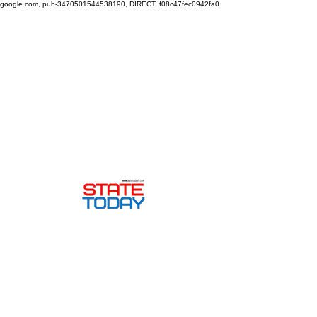
google.com, pub-3470501544538190, DIRECT, f08c47fec0942fa0