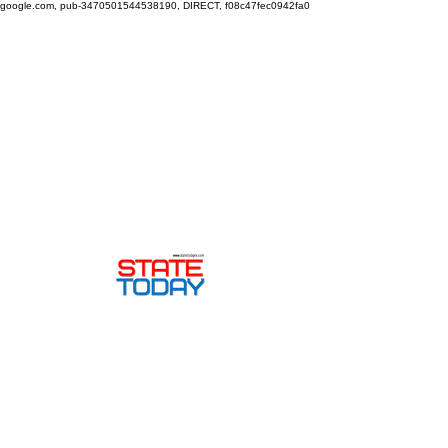
google.com, pub-3470501544538190, DIRECT, f08c47fec0942fa0