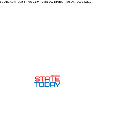
google.com, pub-3470501544538190, DIRECT, f08c47fec0942fa0