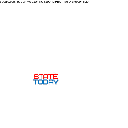
google.com, pub-3470501544538190, DIRECT, f08c47fec0942fa0