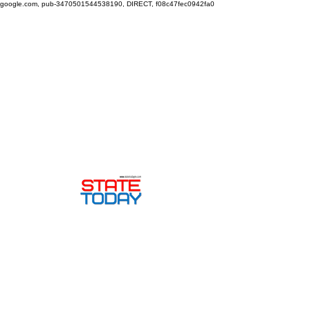
google.com, pub-3470501544538190, DIRECT, f08c47fec0942fa0