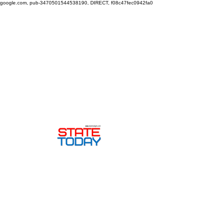
google.com, pub-3470501544538190, DIRECT, f08c47fec0942fa0